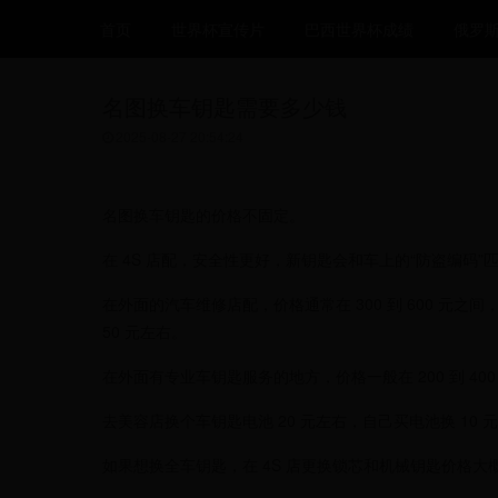
首页
世界杯宣传片
巴西世界杯成绩
俄罗
名图换车钥匙需要多少钱
2025-08-27 20:54:24
名图换车钥匙的价格不固定。
在 4S 店配，安全性更好，新钥匙会和车上的“防盗编码”
在外面的汽车维修店配，价格通常在 300 到 600 元之
50 元左右。
在外面有专业车钥匙服务的地方，价格一般在 200 到 400
去美容店换个车钥匙电池 20 元左右，自己买电池换 10 
如果想换全车钥匙，在 4S 店更换锁芯和机械钥匙价格大概在