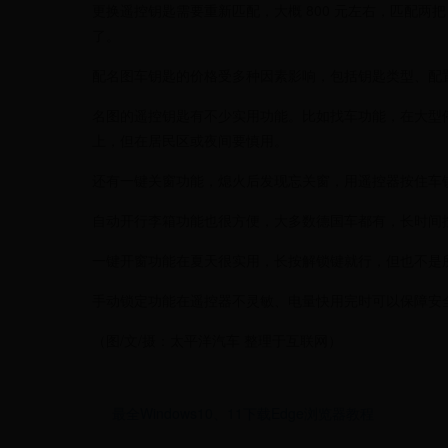
更换遥控钥匙需要重新匹配，大概 800 元左右，匹配两把 
了。
配名图车钥匙的价格受多种因素影响，包括钥匙类型、配
名图的遥控钥匙有不少实用功能。比如找车功能，在大型停
上，但在居民区或夜间要慎用。
还有一键关窗功能，熄火后发现忘关窗，用遥控器按住车
自动开行李箱功能也很方便，大多数德国车都有，长时间
一键开窗功能在夏天很实用，长按解锁键就行，但也不是
手动锁定功能在遥控器不灵敏、电量快用完时可以保障安
（图/文/摄：太平洋汽车 整理于互联网）
最全Windows10、11下载Edge浏览器教程