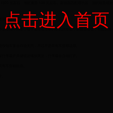
1500 元左右，地区差异 100 元左右。新钥匙匹配成功后，旧的钥匙就
点击进入首页
置渠道等。
车场找不到车，按下遥控器上喇叭标志的按钮，车就会报警，有效距离 4
锁按钮车窗会自动关闭，不过不是所有车型都适用。
按行李箱开关键或连续按两次，行李箱会自动打开。
所有车型都能用。
全。