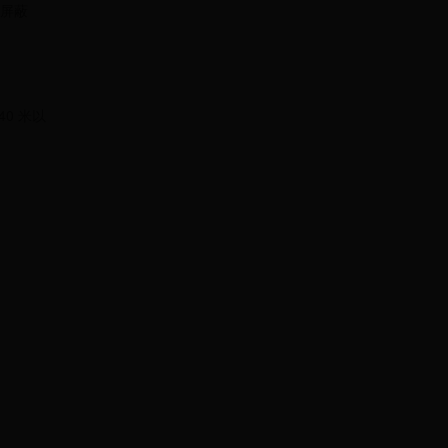
被屏蔽
0 米以